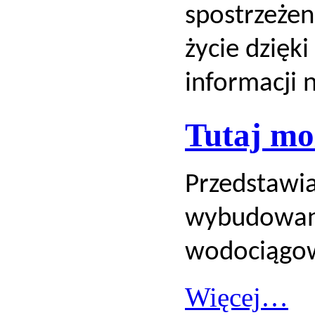
spostrzeżen
życie dzięk
informacji 
Tutaj mo
Przedstawia
wybudowana
wodociągow
Więcej…