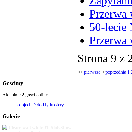
Zapytani
Przerwa 
50-lecie
Przerwa 
Strona 9 z 
<<
pierwsza
<
poprzednia
1
Gościmy
Aktualnie
2
gości online
Jak dojechać do Hydrosfery
Galerie