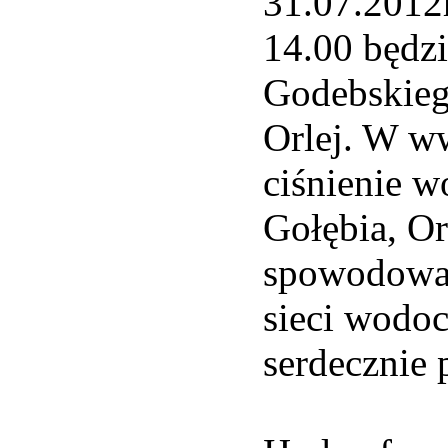
31.07.201
14.00 będzi
Godebskieg
Orlej. W w
ciśnienie w
Gołębia, Or
spowodowa
sieci wodo
serdecznie