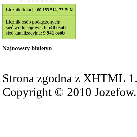
Licznik dotacji:
60 153 514, 73 PLN
Licznik osób podłączonych:
sieć wodociągowa:
6 540 osób
sieć kanalizacyjna:
9 941 osób
Najnowszy biuletyn
Strona zgodna z XHTML 1.
Copyright © 2010 Jozefow