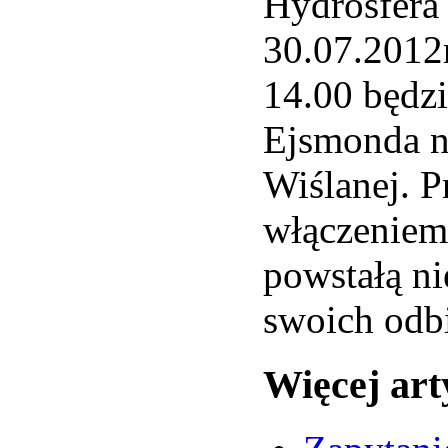
Hydrosfera 
30.07.201
14.00 będzi
Ejsmonda n
Wiślanej. 
włączeniem
powstałą n
swoich odb
Więcej ar