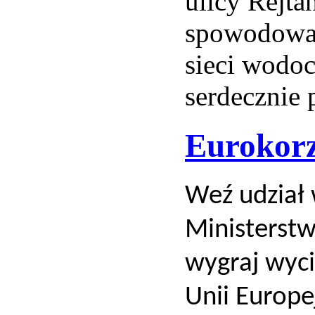
ulicy Rejta
spowodowa
sieci wodo
serdecznie
Eurokorzy
Weź udział
Ministerstw
wygraj wyci
Unii Europej