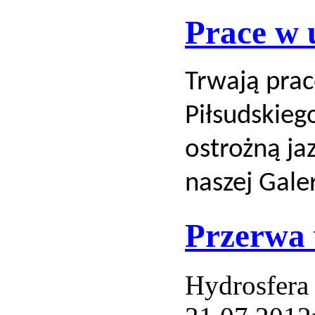
Prace w u
Trwają prac
Piłsudskieg
ostrożną ja
naszej Galer
Przerwa 
Hydrosfera 