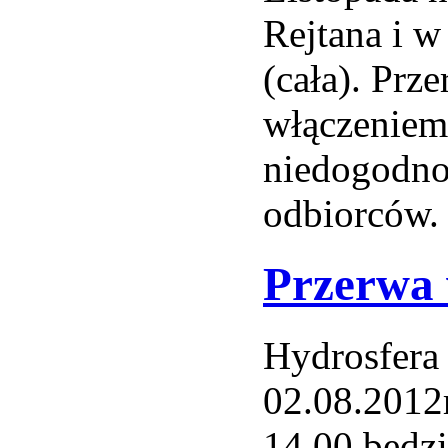
Rejtana i w 
(cała). Prz
włączeniem
niedogodno
odbiorców.
Przerwa 
Hydrosfera 
02.08.201
14.00 będzi