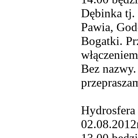
Dębinka tj.
Pawia, God
Bogatki. P
włączeniem
Bez nazwy.
przeprasza
Hydrosfera 
02.08.201
13.00 będzi